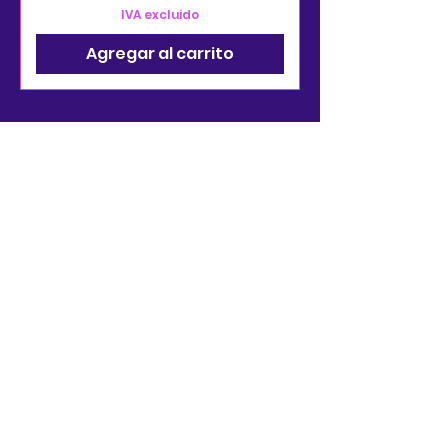
IVA excluido
Agregar al carrito
Contacto
910-722-9511
soporte@bjsonlinestore.com
55 Crutchfield Drive
Cameron, Carolina del
Norte 28326