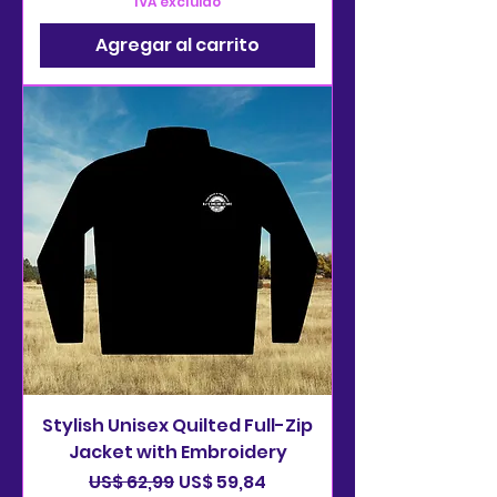
IVA excluido
Agregar al carrito
Stylish Unisex Quilted Full-Zip
Jacket with Embroidery
Precio
Precio de oferta
US$ 62,99
US$ 59,84