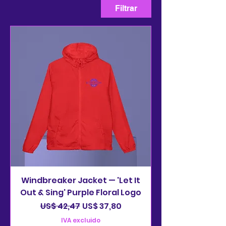
Filtrar
Windbreaker Jacket — 'Let It
Out & Sing' Purple Floral Logo
Precio
Precio de oferta
US$ 42,47
US$ 37,80
IVA excluido