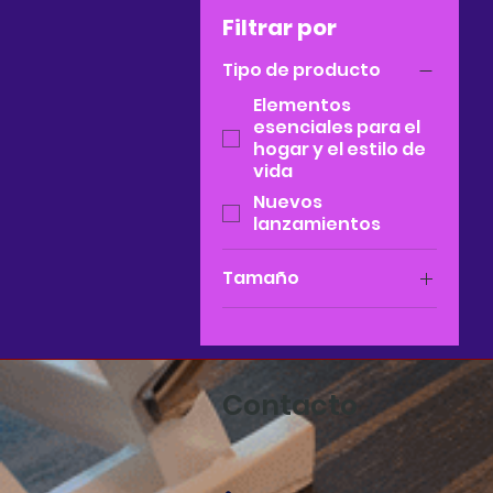
Filtrar por
Tipo de producto
Elementos
esenciales para el
hogar y el estilo de
vida
Nuevos
lanzamientos
Tamaño
18'' × 30''
Contacto