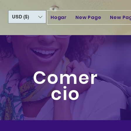
USD ($)
Hogar
New Page
New Pa
Comer
cio