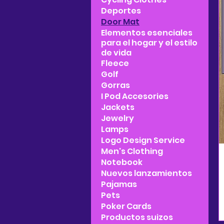
Deportes
Door Mat
Elementos esenciales
para el hogar y el estilo
de vida
Fleece
Golf
Gorras
I Pod Accesories
Jackets
Jewelry
Lamps
Logo Design Service
Men's Clothing
Notebook
Nuevos lanzamientos
Pajamas
Pets
Poker Cards
Productos suizos