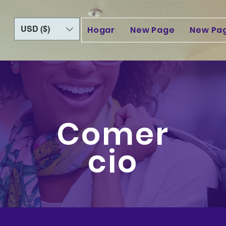
USD ($)
Hogar
New Page
New Pa
Comer
cio