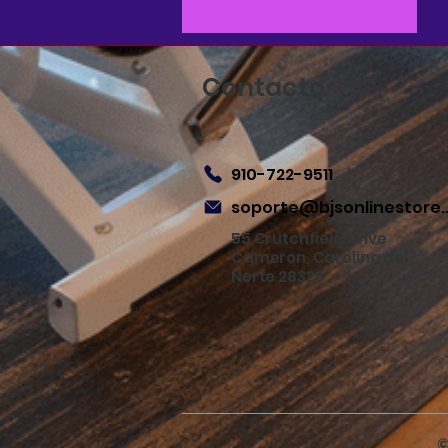
Contacto
910-722-9511
soporte@bjsonlin
55 Crutchfield Drive
Cameron, Carolina del
Norte 28326
©