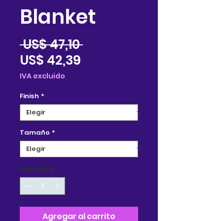
Blanket
Precio
 US$ 47,10 
Precio
US$ 42,39
de
IVA excluido
oferta
Finish
*
Tamaño
*
Cantidad
*
Agregar al carrito