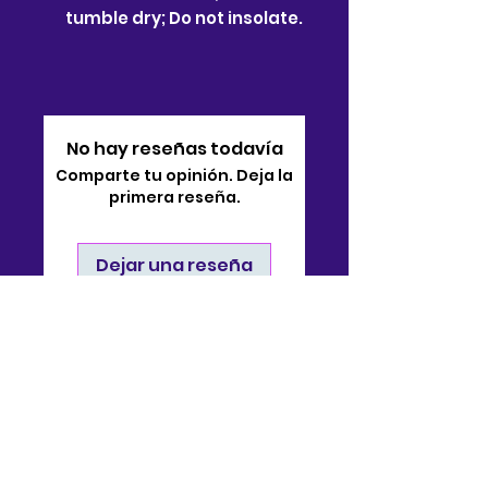
tumble dry; Do not insolate.
No hay reseñas todavía
Comparte tu opinión. Deja la
primera reseña.
Dejar una reseña
Contacto
910-722-9511
soporte@bjsonlinestore.com
55 Crutchfield Drive