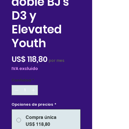
doble BJ's
D3 y
Elevated
Youth
Precio
US$ 118,80
por mes
IVA excluido
Cantidad
*
Opciones de precios
*
Compra única
US$ 118,80