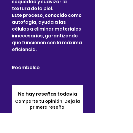
sequedad y suavizar la
textura de la piel.
Este proceso, conocido como
autofagia, ayuda a las
células a eliminar materiales
innecesarios, garantizando
que funcionen con la máxima
eficiencia.
Reembolso
Se autoriza el reembolso
parcial de las cajas dañadas
sin abrir. Se requiere una
No hay reseñas todavía
fotografía del daño.
Comparte tu opinión. Deja la
Envíeme un correo
primera reseña.
electrónico a
bj@bjsonlinestore.com
Dejar una reseña